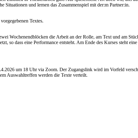
e Situationen und lernen das Zusammenspiel mit der:m Partner:in.
s vorgegebenen Textes.
 zwei Wochenendblöcken die Arbeit an der Rolle, am Text und am Stüc
, so dass eine Performance entsteht. Am Ende des Kurses steht eine 
.4.2026 um 18 Uhr via Zoom. Der Zugangslink wird im Vorfeld versch
m Auswahltreffen werden die Texte verteilt.