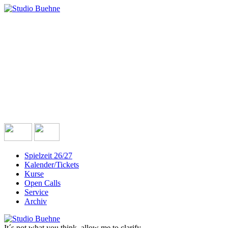
Spielzeit 26/27
Kalender/Tickets
Kurse
Open Calls
Service
Archiv
It´s not what you think, allow me to clarify