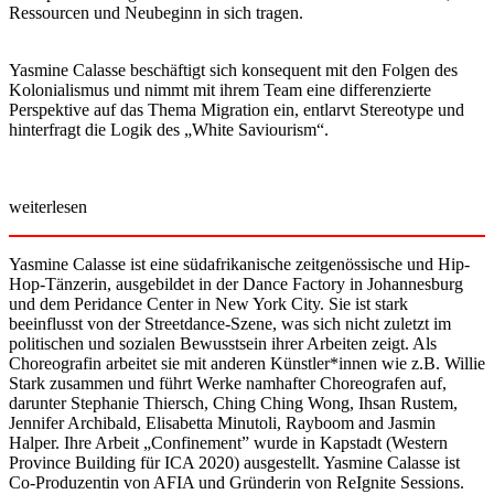
Ressourcen und Neubeginn in sich tragen.
Yasmine Calasse beschäftigt sich konsequent mit den Folgen des
Kolonialismus und nimmt mit ihrem Team eine differenzierte
Perspektive auf das Thema Migration ein, entlarvt Stereotype und
hinterfragt die Logik des „White Saviourism“.
weiterlesen
Yasmine Calasse ist eine südafrikanische zeitgenössische und Hip-
Hop-Tänzerin, ausgebildet in der Dance Factory in Johannesburg
und dem Peridance Center in New York City. Sie ist stark
beeinflusst von der Streetdance-Szene, was sich nicht zuletzt im
politischen und sozialen Bewusstsein ihrer Arbeiten zeigt. Als
Choreografin arbeitet sie mit anderen Künstler*innen wie z.B. Willie
Stark zusammen und führt Werke namhafter Choreografen auf,
darunter Stephanie Thiersch, Ching Ching Wong, Ihsan Rustem,
Jennifer Archibald, Elisabetta Minutoli, Rayboom and Jasmin
Halper. Ihre Arbeit „Confinement” wurde in Kapstadt (Western
Province Building für ICA 2020) ausgestellt. Yasmine Calasse ist
Co-Produzentin von AFIA und Gründerin von ReIgnite Sessions.