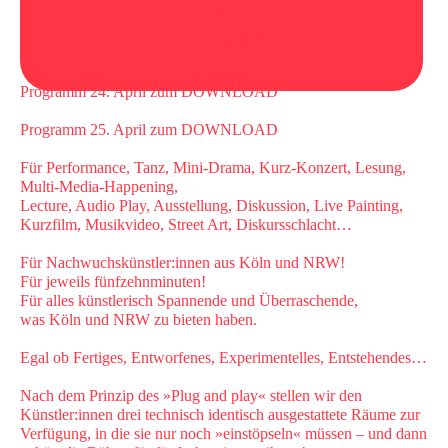
Kurse
Open Calls
Das Nachwuchsfestival für Köln und NRW öffnet wieder seine
Service
Bühnen:
Archiv
Programm 24. April zum
DOWNLOAD
Programm 25. April zum
DOWNLOAD
Für Performance, Tanz, Mini-Drama, Kurz-Konzert, Lesung,
Multi-Media-Happening,
Lecture, Audio Play, Ausstellung, Diskussion, Live Painting,
Kurzfilm, Musikvideo, Street Art, Diskursschlacht…
Für Nachwuchskünstler:innen aus Köln und NRW!
Für jeweils fünfzehnminuten!
Für alles künstlerisch Spannende und Überraschende,
was Köln und NRW zu bieten haben.
Egal ob Fertiges, Entworfenes, Experimentelles, Entstehendes…
Nach dem Prinzip des »Plug and play« stellen wir den
Künstler:innen drei technisch identisch ausgestattete Räume zur
Verfügung, in die sie nur noch »einstöpseln« müssen – und dann