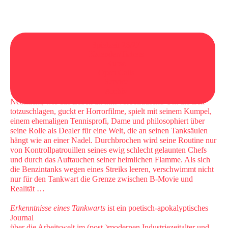
Spielzeit 26/27
Kalender/Tickets
Kurse
Open Calls
Eine Tankstelle am Rande der Großstadt: Ein Tankwart schiebt
Service
endlose Tag- und Nachtschichten. Aus seiner gläsernen
Archiv
Verkaufskapsel beobachtet er, umgeben von Dieselgeruch und
Neonlicht, wie das Leben an ihm vorbeirauscht. Um die Zeit
totzuschlagen, guckt er Horrorfilme, spielt mit seinem Kumpel,
einem ehemaligen Tennisprofi, Dame und philosophiert über
seine Rolle als Dealer für eine Welt, die an seinen Tanksäulen
hängt wie an einer Nadel. Durchbrochen wird seine Routine nur
von Kontrollpatrouillen seines ewig schlecht gelaunten Chefs
und durch das Auftauchen seiner heimlichen Flamme. Als sich
die Benzintanks wegen eines Streiks leeren, verschwimmt nicht
nur für den Tankwart die Grenze zwischen B-Movie und
Realität …
Erkenntnisse eines Tankwarts
ist ein poetisch-apokalyptisches
Journal
über die Arbeitswelt im (post-)modernen Industriezeitalter und