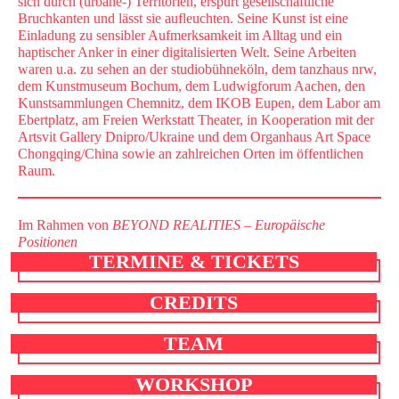
sich durch (urbane-) Territorien, erspürt gesellschaftliche
Bruchkanten und lässt sie aufleuchten. Seine Kunst ist eine
Einladung zu sensibler Aufmerksamkeit im Alltag und ein
haptischer Anker in einer digitalisierten Welt. Seine Arbeiten
waren u.a. zu sehen an der studiobühneköln, dem tanzhaus nrw,
dem Kunstmuseum Bochum, dem Ludwigforum Aachen, den
Kunstsammlungen Chemnitz, dem IKOB Eupen, dem Labor am
Ebertplatz, am Freien Werkstatt Theater, in Kooperation mit der
Artsvit Gallery Dnipro/Ukraine und dem Organhaus Art Space
Chongqing/China sowie an zahlreichen Orten im öffentlichen
Raum.
Im Rahmen von
BEYOND REALITIES – Europäische
Positionen
TERMINE & TICKETS
CREDITS
TEAM
WORKSHOP