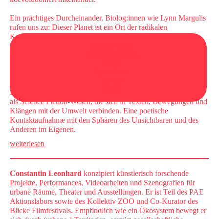
Ein prächtiges Durcheinander. Biolog:innen wie Lynn Margulis
rufen uns zu: Dieser Planet ist ein Ort der radikalen
Kollaboration! Unsere Homo Sapiens-Körper sind ein
Spielzeit 26/27
kollaborativer Haushalt aus Billionen Kleinstlebewesen und
Kalender/Tickets
nichts und niemand macht irgendetwas ganz allein. Trost und
Kurse
Zuversicht für alle, die es hören wollen. Mit einem
Open Calls
hochauflösenden Mikroskop, einem analogen Synthesizer und
Service
ihren mehr als menschlichen Körpern begegnen die
Archiv
Performer:innen in
Cryptobiosis
sich selbst und dem Publikum
als Science Fiction-Wesen, die sich in Texten, Bewegungen und
Klängen mit der Umwelt verbinden. Eine poetische
Kontaktaufnahme mit den Sphären des Unsichtbaren und des
Anderen im Eigenen.
weiterlesen
Constantin Leonhard
konzipiert künstlerisch forschende
Projekte, Performances, Videoarbeiten und Szenografien für
urbane Räume, Theater und Ausstellungen. Er ist Teil des PAE
Aktionslabors sowie des Kollektiv ZOO und Co-Kurator des
Blicke Filmfestivals. Empfindlich wie ein Ökosystem bewegt er